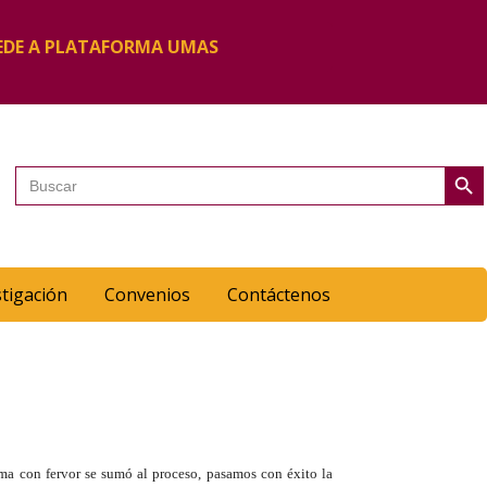
EDE A PLATAFORMA UMAS
Botón de 
Buscar:
stigación
Convenios
Contáctenos
ma con fervor se sumó al proceso, pasamos con éxito la