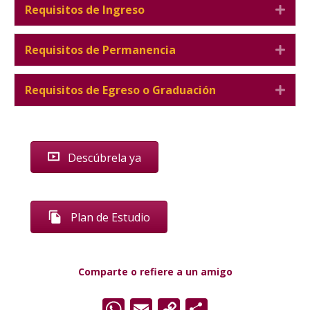
Requisitos de Ingreso
Expa
Requisitos de Permanencia
Expa
Requisitos de Egreso o Graduación
Expa
Descúbrela ya
Plan de Estudio
Comparte o refiere a un amigo
WhatsApp
Email
Copy
Comparti