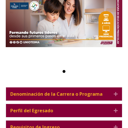
Denominación de la Carrera o Programa
Expa
Perfil del Egresado
Expa
Requisitos de Ingreso
Expa