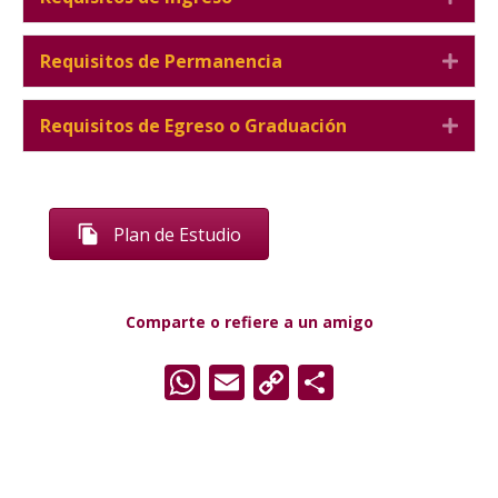
Requisitos de Permanencia
Expa
Requisitos de Egreso o Graduación
Expa
Plan de Estudio
Comparte o refiere a un amigo
WhatsApp
Email
Copy
Comparti
Link