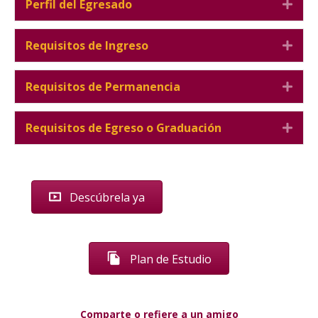
Perfil del Egresado
Expa
Requisitos de Ingreso
Expa
Requisitos de Permanencia
Expa
Requisitos de Egreso o Graduación
Expa
Descúbrela ya
Plan de Estudio
Comparte o refiere a un amigo