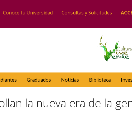
Conoce tu Universidad
Consultas y Solicitudes
ACC
udiantes
Graduados
Noticias
Biblioteca
Inve
ollan la nueva era de la ge