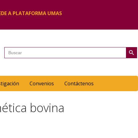
EDE A PLATAFORMA UMAS
Botón de 
Buscar:
stigación
Convenios
Contáctenos
nética bovina