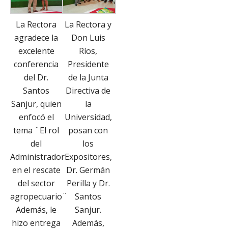
La Rectora
La Rectora y
agradece la
Don Luis
excelente
Ríos,
conferencia
Presidente
del Dr.
de la Junta
Santos
Directiva de
Sanjur, quien
la
enfocó el
Universidad,
tema ¨El rol
posan con
del
los
Administrador
Expositores,
en el rescate
Dr. Germán
del sector
Perilla y Dr.
agropecuario¨
Santos
Además, le
Sanjur.
hizo entrega
Además,