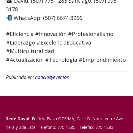
☎ David: (507) 775-1285 Santiago: (507) 998-
3178⠀
WhatsApp: (507) 6674-3966
#Eficiencia #Innovación #Profesionalismo
#Liderazgo #ExcelenciaEducativa
#Multiculturalidad
#Actualización #Tecnología #Emprendimiento
Publicado en:
noticiasyeventos
Sede David:
Edificio Plaza OTEIMA, Calle D. Norte entre Ave.
1era y 2da Este. Teléfono: 775-1285 Telefax: 775-1283