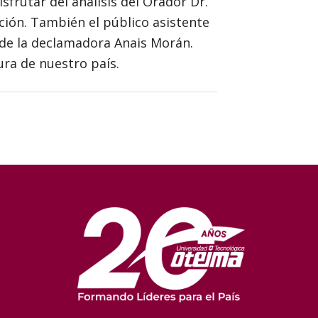
sfrutar del análisis del Orador Dr.
ación. También el público asistente
z de la declamadora Anais Morán.
ura de nuestro país.