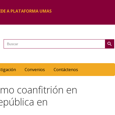
EDE A PLATAFORMA UMAS
Botón de 
Buscar:
stigación
Convenios
Contáctenos
mo coanfitrión en
epública en