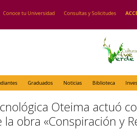
Conoce tu Universidad
Consultas y Solicitudes
ACC
udiantes
Graduados
Noticias
Biblioteca
Inve
cnológica Oteima actuó co
e la obra «Conspiración y R