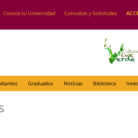
Conoce tu Universidad
Consultas y Solicitudes
ACC
udiantes
Graduados
Noticias
Biblioteca
Inve
s