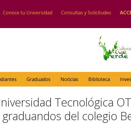
Conoce tu Universidad
Consultas y Solicitudes
ACC
udiantes
Graduados
Noticias
Biblioteca
Inve
Universidad Tecnológica OT
 graduandos del colegio B