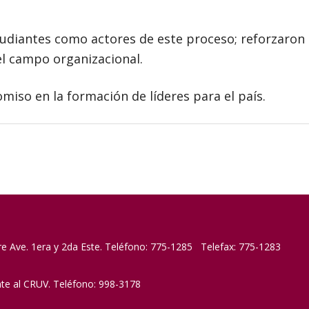
tudiantes como actores de este proceso; reforzaron
el campo organizacional.
miso en la formación de líderes para el país.
re Ave. 1era y 2da Este. Teléfono: 775-1285 Telefax: 775-1283
nte al CRUV. Teléfono: 998-3178