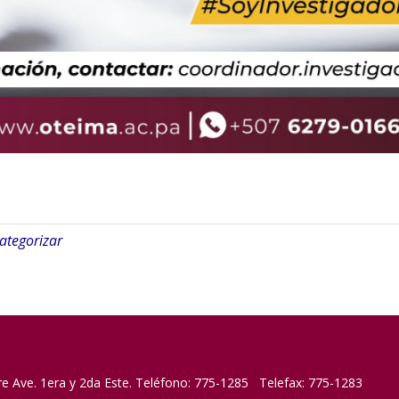
categorizar
re Ave. 1era y 2da Este. Teléfono: 775-1285 Telefax: 775-1283