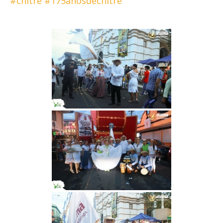
#chitre
#175añosdechitre