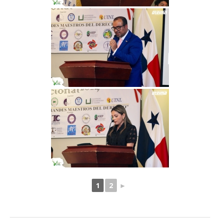
1
2
►