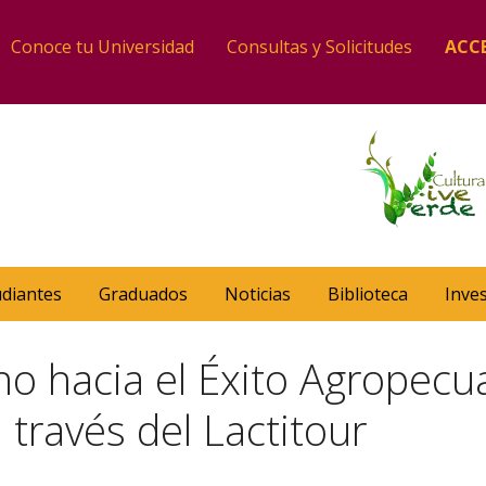
Conoce tu Universidad
Consultas y Solicitudes
ACC
udiantes
Graduados
Noticias
Biblioteca
Inve
o hacia el Éxito Agropecua
través del Lactitour