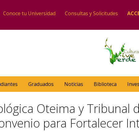
Conoce tu Universidad
Consultas y Solicitudes
ACC
udiantes
Graduados
Noticias
Biblioteca
Inve
lógica Oteima y Tribunal 
venio para Fortalecer Int