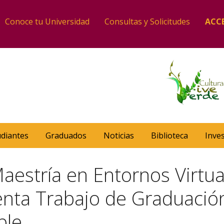
Conoce tu Universidad
Consultas y Solicitudes
ACC
udiantes
Graduados
Noticias
Biblioteca
Inve
Maestría en Entornos Virtua
enta Trabajo de Graduació
ble.