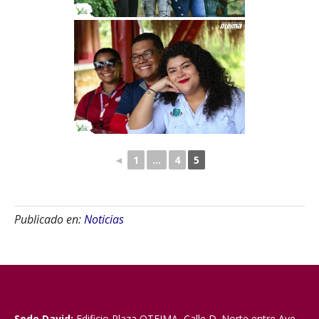
◄
1
...
4
5
Publicado en:
Noticias
Sede David:
Edificio Plaza OTEIMA, Calle D. Norte entre Ave.