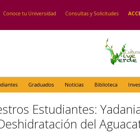
Conoce tu Universidad
Consultas y Solicitudes
ACC
udiantes
Graduados
Noticias
Biblioteca
Inve
stros Estudiantes: Yadani
 Deshidratación del Aguac