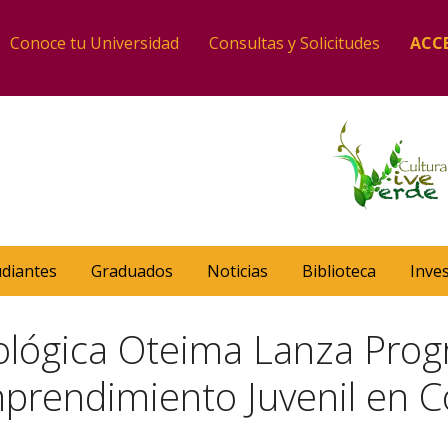
Conoce tu Universidad
Consultas y Solicitudes
ACC
udiantes
Graduados
Noticias
Biblioteca
Inve
ológica Oteima Lanza Pro
prendimiento Juvenil en C