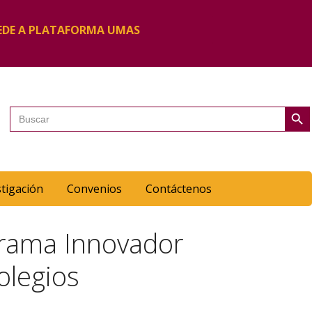
EDE A PLATAFORMA UMAS
Botón de 
Buscar:
stigación
Convenios
Contáctenos
grama Innovador
olegios