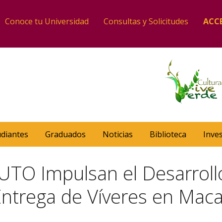
Conoce tu Universidad
Consultas y Solicitudes
ACC
udiantes
Graduados
Noticias
Biblioteca
Inve
 UTO Impulsan el Desarroll
 Entrega de Víveres en Ma