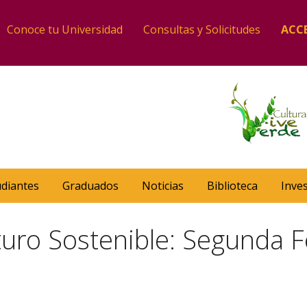
Conoce tu Universidad
Consultas y Solicitudes
ACC
udiantes
Graduados
Noticias
Biblioteca
Inve
uro Sostenible: Segunda F