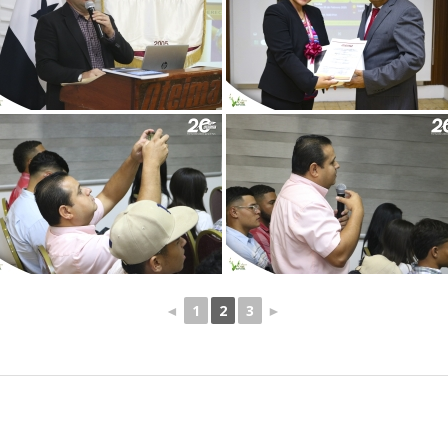
◄
1
2
3
►