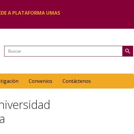
EDE A PLATAFORMA UMAS
Botón de 
Buscar:
stigación
Convenios
Contáctenos
niversidad
ca