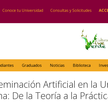
Conoce tu Universidad
Consultas y Solicitudes
ACC
udiantes
Graduados
Noticias
Biblioteca
Inve
minación Artificial en la U
: De la Teoría a la Prácti