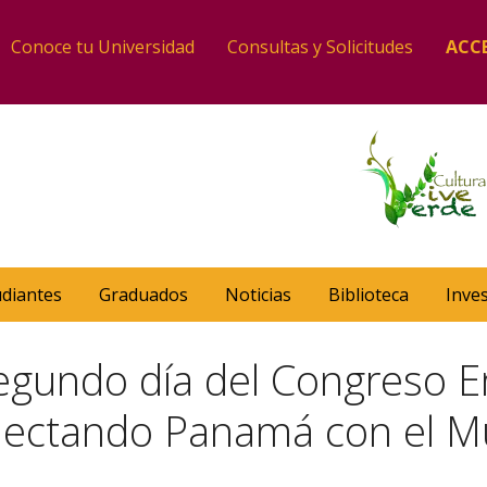
Conoce tu Universidad
Consultas y Solicitudes
ACC
udiantes
Graduados
Noticias
Biblioteca
Inve
segundo día del Congreso E
nectando Panamá con el M