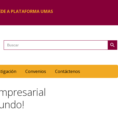
EDE A PLATAFORMA UMAS
Botón de 
Buscar:
stigación
Convenios
Contáctenos
mpresarial
undo!