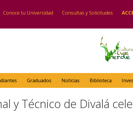
Conoce tu Universidad
Consultas y Solicitudes
ACC
udiantes
Graduados
Noticias
Biblioteca
Inve
nal y Técnico de Divalá cel