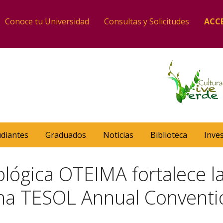
Conoce tu Universidad
Consultas y Solicitudes
ACC
udiantes
Graduados
Noticias
Biblioteca
Inve
lógica OTEIMA fortalece l
ama TESOL Annual Conventi