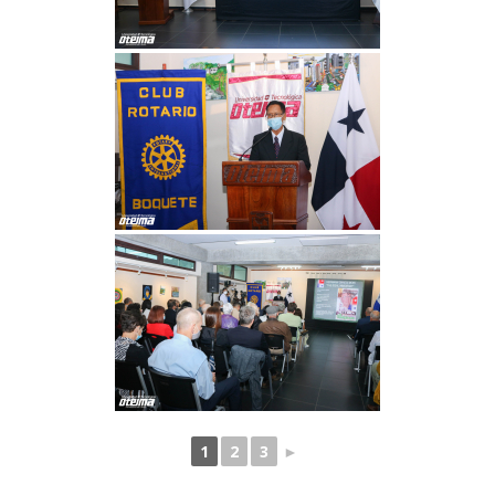
1
2
3
►