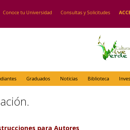
Conoce tu Universidad
Consultas y Solicitudes
ACC
udiantes
Graduados
Noticias
Biblioteca
Inve
cación.
strucciones para Autores