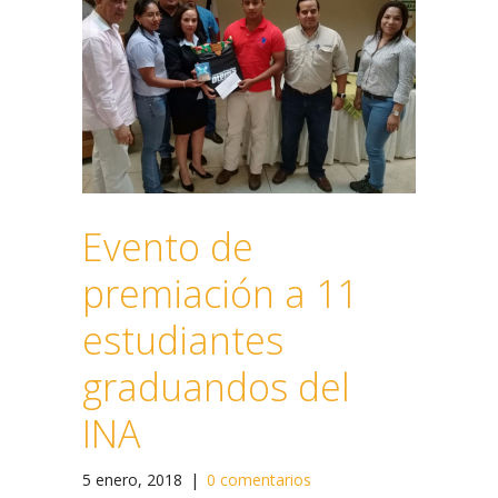
Evento de
premiación a 11
estudiantes
graduandos del
INA
5 enero, 2018
|
0 comentarios