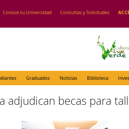
Conoce tu Universidad
Consultas y Solicitudes
ACC
udiantes
Graduados
Noticias
Biblioteca
Inve
adjudican becas para tall