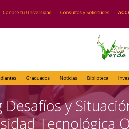
Conoce tu Universidad
Consultas y Solicitudes
ACC
udiantes
Graduados
Noticias
Biblioteca
Inve
 Desafíos y Situació
rsidad Tecnológica 