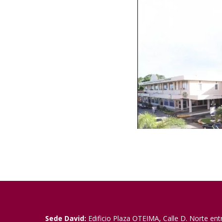
Sede David:
Edificio Plaza OTEIMA, Calle D. Norte ent